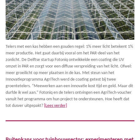
Telers met een kas hebben een gouden regel: 1% meer licht betekent 1%
meer productie. Het gaat daarbij vooral om het PAR-deel van het
zonlicht. De Delftse startup Fotoniq ontwikkelde een coating die UV
omzet in PAR en zorgt voor een diffuse verspreiding van het licht. Ofwel:
meer groeilicht op meer plaatsen in de kas. Met steun van het
Innovatieprogramma AgriTech werd de coating getest bij twee
groentetelers. “Meewerken aan een innovatie kost tijd en geld. Maar dit
durfde ik wel aan.” Fotoniq en de telers ontvingen een AgriTech-voucher
vanuit het programma om hun project te ondersteunen. Hoe heeft dat
tot dusver uitgepakt?
[Lees verder]
Buitenkans voor tuinbouwsector: experimenteren met