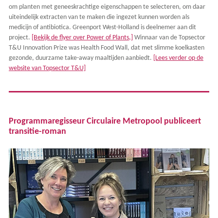
om planten met geneeskrachtige eigenschappen te selecteren, om daar
uiteindelijk extracten van te maken die ingezet kunnen worden als
medicijn of antibiotica. Greenport West-Holland is deelnemer aan dit
project.
[Bekijk de flyer over Power of Plants,]
Winnaar van de Topsector
T&U Innovation Prize was Health Food Wall, dat met slimme koelkasten
gezonde, duurzame take-away maaltijden aanbiedt.
[Lees verder op de
website van Topsector T&U]
Programmaregisseur Circulaire Metropool publiceert
transitie-roman