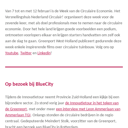
Van 7 tot en met 12 februari is de Week van de Circulaire Economie. Het
Versnellingshuis Nederland Circulair! organiseert deze week voor de
zevende keer, met als doel professionals mee te nemen naar de circulaire
economie. Door het hele land krijgen goede voorbeelden een podium,
ontmoeten voorlopers elkaar en krijgen starters handvatten om zelf ook
aan de slag te gaan. Greenport West-Holland publiceert gedurende deze
week enkele inspirerende films over circulaire tuinbouw. Volg ons op
Youtube
,
Twitter
en
Linkedin
!
Op bezoek bij BlueCity
Tijdens de Innovatietour neemt Provincie Zuid-Holland een kijkje bij een
bijzondere sector. Zo stond vorig jaar
de Innovatietour in het teken van
de Greenport
, met onder meer
een interview met Leon Ammerlaan van
Ammerlaan TGI
. Onlangs stonden de circulaire bedrijven in de regio
centraal. Gedeputeerde Meindert Stolk, voorzitter van de Greenport,
bracht een bezoek aan BlueCity in Rotterdam.