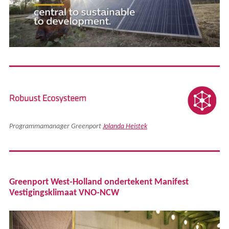
Programmamanager Greenport
Jolanda Heistek
Greenport West-Holland ondertekent Manifest
Vestigingsklimaat VNO-NCW