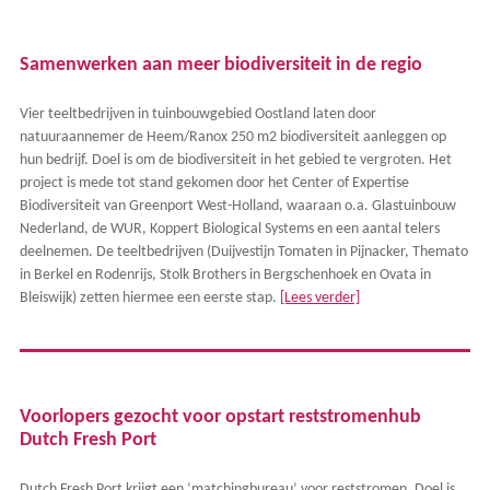
Samenwerken aan meer biodiversiteit in de regio
Vier teeltbedrijven in tuinbouwgebied Oostland laten door
natuuraannemer de Heem/Ranox 250 m2 biodiversiteit aanleggen op
hun bedrijf. Doel is om de biodiversiteit in het gebied te vergroten. Het
project is mede tot stand gekomen door het Center of Expertise
Biodiversiteit van Greenport West-Holland, waaraan o.a. Glastuinbouw
Nederland, de WUR, Koppert Biological Systems en een aantal telers
deelnemen. De teeltbedrijven (Duijvestijn Tomaten in Pijnacker, Themato
in Berkel en Rodenrijs, Stolk Brothers in Bergschenhoek en Ovata in
Bleiswijk) zetten hiermee een eerste stap.
[Lees verder]
Voorlopers gezocht voor opstart reststromenhub
Dutch Fresh Port
Dutch Fresh Port krijgt een ‘matchingbureau’ voor reststromen. Doel is