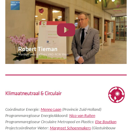
Coördinator Energie:
Menno Laan
(Provincie Zuid-Holland)
Programmaregisseur EnergieAkkoord:
Nico van Ruiten
Programmaregisseur Circulaire Metropool en Plastics:
Else Boutkan
Projectcoördinator Water:
Margreet Schoenmakers
(Glastuinbouw