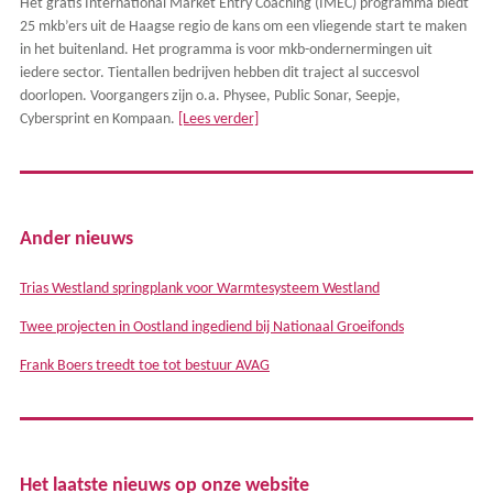
Het gratis International Market Entry Coaching (IMEC) programma biedt
25 mkb’ers uit de Haagse regio de kans om een vliegende start te maken
in het buitenland. Het programma is voor mkb-ondernermingen uit
iedere sector. Tientallen bedrijven hebben dit traject al succesvol
doorlopen. Voorgangers zijn o.a. Physee, Public Sonar, Seepje,
Cybersprint en Kompaan.
[Lees verder]
Ander nieuws
Trias Westland springplank voor Warmtesysteem Westland
Twee projecten in Oostland ingediend bij Nationaal Groeifonds
Frank Boers treedt toe tot bestuur AVAG
Het laatste nieuws op onze website