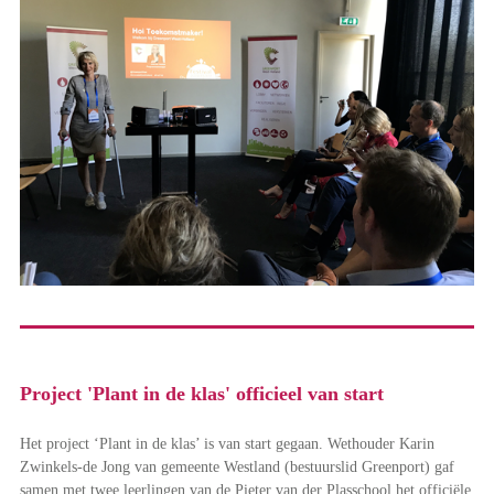
Project 'Plant in de klas' officieel van start
Het project ‘Plant in de klas’ is van start gegaan. Wethouder Karin
Zwinkels-de Jong van gemeente Westland (bestuurslid Greenport) gaf
samen met twee leerlingen van de Pieter van der Plasschool het officiële