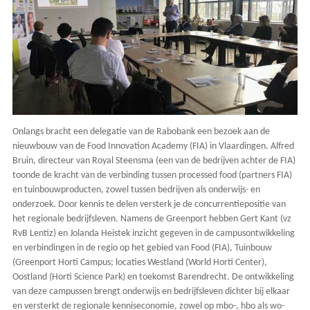
Onlangs bracht een delegatie van de Rabobank een bezoek aan de
nieuwbouw van de Food Innovation Academy (FIA) in Vlaardingen. Alfred
Bruin, directeur van Royal Steensma (een van de bedrijven achter de FIA)
toonde de kracht van de verbinding tussen processed food (partners FIA)
en tuinbouwproducten, zowel tussen bedrijven als onderwijs- en
onderzoek. Door kennis te delen versterk je de concurrentiepositie van
het regionale bedrijfsleven. Namens de Greenport hebben Gert Kant (vz
RvB Lentiz) en Jolanda Heistek inzicht gegeven in de campusontwikkeling
en verbindingen in de regio op het gebied van Food (FIA), Tuinbouw
(Greenport Horti Campus; locaties Westland (World Horti Center),
Oostland (Horti Science Park) en toekomst Barendrecht. De ontwikkeling
van deze campussen brengt onderwijs en bedrijfsleven dichter bij elkaar
en versterkt de regionale kenniseconomie, zowel op mbo-, hbo als wo-