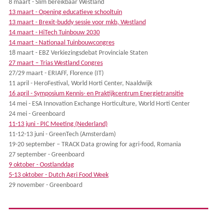
8 maart - Slim bereikbaar Westland
13 maart - Opening educatieve schooltuin
13 maart - Brexit-buddy sessie voor mkb, Westland
14 maart - HiTech Tuinbouw 2030
14 maart - Nationaal Tuinbouwcongres
18 maart - EBZ Verkiezingsdebat Provinciale Staten
27 maart – Trias Westland Congres
27/29 maart - ERIAFF, Florence (IT)
11 april - HeroFestival, World Horti Center, Naaldwijk
16 april - Symposium Kennis- en Praktijkcentrum Energietransitie
14 mei - ESA Innovation Exchange Horticulture, World Horti Center
24 mei - Greenboard
11-13 juni - PIC Meeting (Nederland)
11-12-13 juni - GreenTech (Amsterdam)
19-20 september – TRACK Data growing for agri-food, Romania
27 september - Greenboard
9 oktober - Oostlanddag
5-13 oktober - Dutch Agri Food Week
29 november - Greenboard